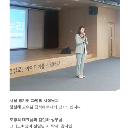
서울 경기권 25명의 사장님
과
정선혜 교수님
참석해주셔서 감사드립니다
도경희 대표님
과
김민하 상무님
그리고
최상미 선임님
저 막내! 강다연