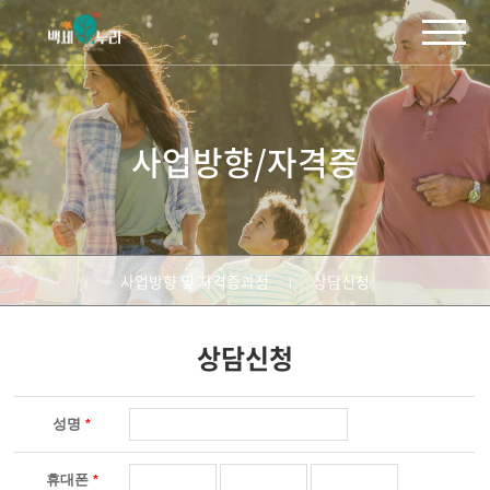
주메뉴 바로가기
컨텐츠 바로가기
사업방향/자격증
사업방향 및 자격증과정
상담신청
상담신청
성명
*
휴대폰
*