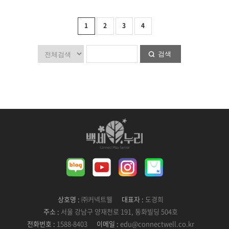
1
2
3
4
검색
상호명 :
㈜커넥트웰
대표자 :
도경희
주소 :
서울 강남구 양재천로 191, 동화빌딩 504호
전화번호 :
1588-8403
이메일 :
edu@connectwell.co.kr