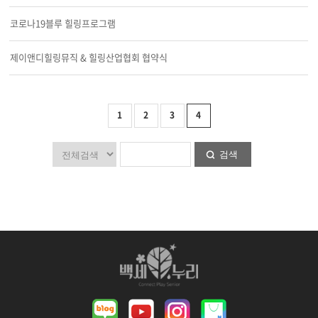
코로나19블루 힐링프로그램
제이앤디힐링뮤직 & 힐링산업협회 협약식
1
2
3
4
검색