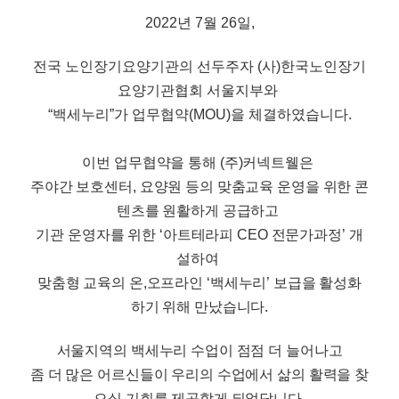
2022년 7월 26일,
전국 노인장기요양기관의 선두주자 
(사)한국노인장기
요양기관협회 서울지부와
“백세누리”가 업무협약(MOU)을 체결하였습니다.
이번 업무협약을 통해
(
주
)
커넥트웰은
주야간 보호센터
,
요양원 등의 맞춤교육 운영을 위한 콘
텐츠를 원활하게 공급하고
기관 운영자를 위한
‘
아트테라피
CEO
전문가과정
’
개
설하여
맞춤형 교육의 온
,
오프라인
‘
백세누리
’
보급을 활성화
하기 위해 만났습니다
.
서울지역의 백세누리 수업이 점점 더 늘어나고
좀 더 많은 어르신들이 우리의 수업에서 삶의 활력을 찾
으실 기회를 제공할게 되었답니다
.