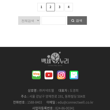
1
2
3
4
검색
상호명 :
㈜커넥트웰
대표자 :
도경희
주소 :
서울 강남구 양재천로 191, 동화빌딩 504호
전화번호 :
1588-8403
이메일 :
edu@connectwell.co.kr
사업자등록번호 :
824-86-00341