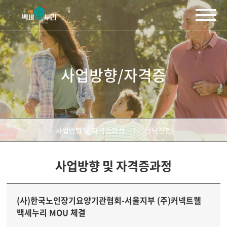
주메뉴 바로가기
컨텐츠 바로가기
사업방향/자격증
사업방향 및 자격증과정
상담신청
사업방향 및 자격증과정
(사)한국노인장기요양기관협회-서울지부 (주)커넥트웰
백세누리 MOU 체결